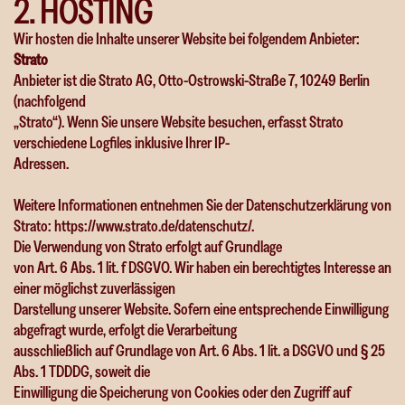
2
.
H
O
S
T
I
N
G
Wir hosten die Inhalte unserer Website bei folgendem Anbieter:
Strato
Anbieter ist die Strato AG, Otto-Ostrowski-Straße 7, 10249 Berlin
(nachfolgend
„Strato“). Wenn Sie unsere Website besuchen, erfasst Strato
verschiedene Logfiles inklusive Ihrer IP-
Adressen.
Weitere Informationen entnehmen Sie der Datenschutzerklärung von
Strato:
https://www.strato.de/datenschutz/
.
Die Verwendung von Strato erfolgt auf Grundlage
von Art. 6 Abs. 1 lit. f DSGVO. Wir haben ein berechtigtes Interesse an
einer möglichst zuverlässigen
Darstellung unserer Website. Sofern eine entsprechende Einwilligung
abgefragt wurde, erfolgt die Verarbeitung
ausschließlich auf Grundlage von Art. 6 Abs. 1 lit. a DSGVO und § 25
Abs. 1 TDDDG, soweit die
Einwilligung die Speicherung von Cookies oder den Zugriff auf