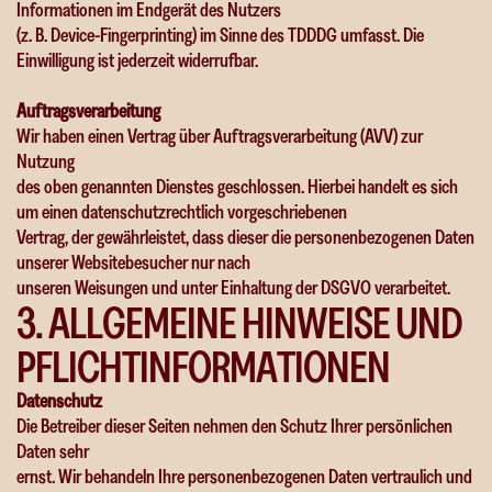
Informationen im Endgerät des Nutzers
(z. B. Device-Fingerprinting) im Sinne des TDDDG umfasst. Die
Einwilligung ist jederzeit widerrufbar.
Auftragsverarbeitung
Wir haben einen Vertrag über Auftragsverarbeitung (AVV) zur
Nutzung
des oben genannten Dienstes geschlossen. Hierbei handelt es sich
um einen datenschutzrechtlich vorgeschriebenen
Vertrag, der gewährleistet, dass dieser die personenbezogenen Daten
unserer Websitebesucher nur nach
unseren Weisungen und unter Einhaltung der DSGVO verarbeitet.
3
.
A
L
L
G
E
M
E
I
N
E
H
I
N
W
E
I
S
E
U
N
D
P
F
L
I
C
H
T
I
N
F
O
R
M
A
T
I
O
N
E
N
Datenschutz
Die Betreiber dieser Seiten nehmen den Schutz Ihrer persönlichen
Daten sehr
ernst. Wir behandeln Ihre personenbezogenen Daten vertraulich und