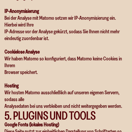
IP-Anonymisierung
Bei der Analyse mit Matomo setzen wir IP-Anonymisierung ein.
Hierbei wird Ihre
IP-Adresse vor der Analyse gekürzt, sodass Sie Ihnen nicht mehr
eindeutig zuordenbar ist.
Cookielose Analyse
Wir haben Matomo so konfiguriert, dass Matomo keine Cookies in
Ihrem
Browser speichert.
Hosting
Wir hosten Matomo ausschließlich auf unseren eigenen Servern,
sodass alle
Analysedaten bei uns verbleiben und nicht weitergegeben werden.
5
.
P
L
U
G
I
N
S
U
N
D
T
O
O
L
S
Google Fonts (lokales Hosting)
Diese Seite nutzt zur einheitlichen Darstellung von Schriftarten so