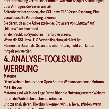
der Übertragung vertraulicher Inhalte, wie zum Beispiel Bestellungen
oder Anfragen, die Sie an uns als
Seitenbetreiber senden, eine SSL- bzw. TLS-Verschlüsselung. Eine
verschlüsselte Verbindung erkennen
Sie daran, dass die Adresszeile des Browsers von „http://“ auf
„https://“ wechselt und
an dem Schloss-Symbol in Ihrer Browserzeile.
Wenn die SSL- bzw. TLS-Verschlüsselung aktiviert ist,
können die Daten, die Sie an uns übermitteln, nicht von Dritten
mitgelesen werden.
4
.
A
N
A
L
Y
S
E
-
T
O
O
L
S
U
N
D
W
E
R
B
U
N
G
Matomo
Diese Website benutzt den Open Source Webanalysedienst Matomo.
Mit Hilfe von
Matomo sind wir in der Lage Daten über die Nutzung unserer Website
durch die Websitebesucher zu erfassen
und zu analysieren. Hierdurch können wir u. a. herausfinden, wann