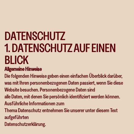
D
A
T
E
N
S
C
H
U
T
Z
1
.
D
A
T
E
N
S
C
H
U
T
Z
A
U
F
E
I
N
E
N
B
L
I
C
K
Allgemeine Hinweise
Die folgenden Hinweise geben einen einfachen Überblick darüber,
was mit Ihren personenbezogenen Daten passiert, wenn Sie diese
Website besuchen. Personenbezogene Daten sind
alle Daten, mit denen Sie persönlich identifiziert werden können.
Ausführliche Informationen zum
Thema Datenschutz entnehmen Sie unserer unter diesem Text
aufgeführten
Datenschutzerklärung.