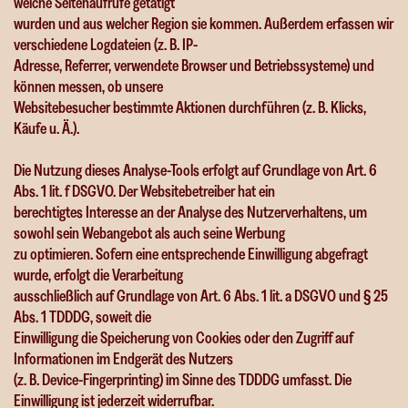
welche Seitenaufrufe getätigt
wurden und aus welcher Region sie kommen. Außerdem erfassen wir
verschiedene Logdateien (z. B. IP-
Adresse, Referrer, verwendete Browser und Betriebssysteme) und
können messen, ob unsere
Websitebesucher bestimmte Aktionen durchführen (z. B. Klicks,
Käufe u. Ä.).
Die Nutzung dieses Analyse-Tools erfolgt auf Grundlage von Art. 6
Abs. 1 lit. f DSGVO. Der Websitebetreiber hat ein
berechtigtes Interesse an der Analyse des Nutzerverhaltens, um
sowohl sein Webangebot als auch seine Werbung
zu optimieren. Sofern eine entsprechende Einwilligung abgefragt
wurde, erfolgt die Verarbeitung
ausschließlich auf Grundlage von Art. 6 Abs. 1 lit. a DSGVO und § 25
Abs. 1 TDDDG, soweit die
Einwilligung die Speicherung von Cookies oder den Zugriff auf
Informationen im Endgerät des Nutzers
(z. B. Device-Fingerprinting) im Sinne des TDDDG umfasst. Die
Einwilligung ist jederzeit widerrufbar.