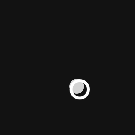
+
+
0
0
Mitarbeiter
Mehr als
im
5000
Cappadocia
Produkte
Team
im
Sortiment
WERDE TEIL
WIR SUCHEN
UNSERES
DICH